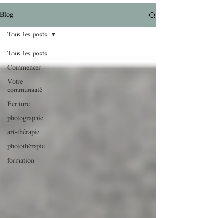
Blog
Tous les posts
Tous les posts
Commencer
Votre
communauté
Ecriture
photographie
art-thérapie
photothérapie
formation