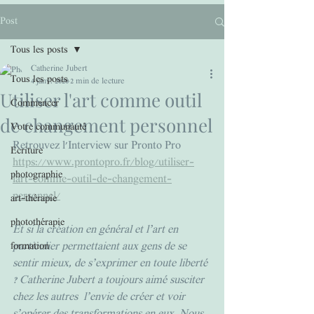
Post
Tous les posts
Catherine Jubert
Tous les posts
4 janv. 2020
2 min de lecture
Utiliser l'art comme outil
Commencer
de changement personnel
Votre communauté
Retrouvez l'Interview sur Pronto Pro
Ecriture
https://www.prontopro.fr/blog/utiliser-
photographie
lart-comme-outil-de-changement-
personnel/
art-thérapie
photothérapie
Et si la création en général et l’art en 
particulier permettaient aux gens de se 
formation
sentir mieux, de s’exprimer en toute liberté 
? Catherine Jubert a toujours aimé susciter 
chez les autres  l’envie de créer et voir 