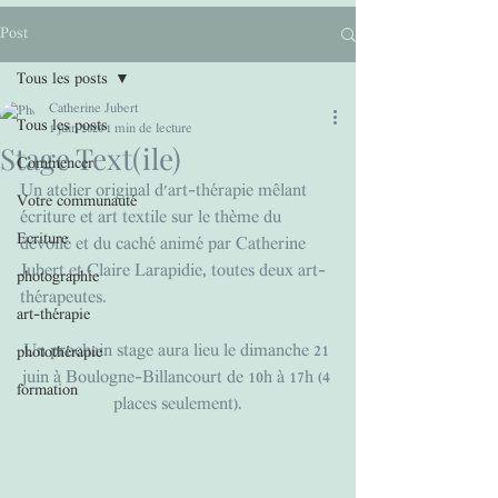
Post
Tous les posts
Catherine Jubert
Tous les posts
1 juin 2020
1 min de lecture
Stage Text(ile)
Commencer
Un atelier original d'art-thérapie mêlant 
Votre communauté
écriture et art textile sur le thème du 
Ecriture
dévoilé et du caché animé par Catherine 
Jubert et Claire Larapidie, toutes deux art-
photographie
thérapeutes.
art-thérapie
Un prochain stage aura lieu le dimanche 21 
photothérapie
juin à Boulogne-Billancourt de 10h à 17h (4 
formation
places seulement).