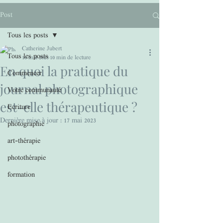
Post
Tous les posts
Catherine Jubert
Tous les posts
16 mai 2023
10 min de lecture
En quoi la pratique du
Commencer
journal photographique
Votre communauté
est-elle thérapeutique ?
Ecriture
Dernière mise à jour :
17 mai 2023
photographie
art-thérapie
photothérapie
formation