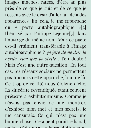
images moches, ratées, d’être au plus 
près de ce que je suis et de ce que je 
ressens avec le désir d'aller au-delà des 
apparences. En cela, je me rapproche 
du « pacte autobiographique »
[2]
théorisé par Philippe Lejeune
[3]
 dans 
l’ouvrage du même nom. Mais ce pacte 
est-il vraiment transférable à l’image 
autobiographique ? 
Je jure de ne dire la 
vérité, rien que la vérité !
 J’en doute ! 
Mais c’est une autre question. En tout 
cas, les réseaux sociaux ne permettent 
pas toujours cette approche, loin de là. 
Ce trop de réalité nous éloigne d’elle. 
La sincérité revendiquée étant souvent 
prétexte à exhibitionnisme. Comme je 
n’avais pas envie de me montrer, 
d’exhiber mon moi et mes secrets, je 
me censurais. Ce qui, n’est pas une 
bonne chose ! Cela peut paraître banal, 
mais ce fut une grande révolution pour 